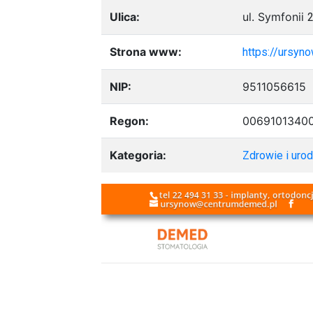
Ulica:
ul. Symfonii
Strona www:
https://ursyn
NIP:
9511056615
Regon:
0069101340
Kategoria:
Zdrowie i uro