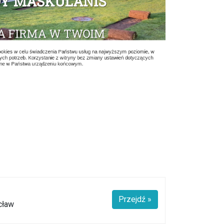
Przejdź »
cław